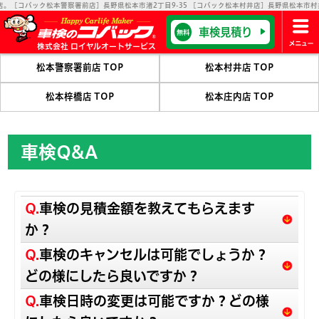
松本警察署前店］長野県松本市渚2丁目9-35 ［コバック松本村井店］長野県松本市村井町西2-3-3
車検見積り
無料
株式会社 ロイヤルオートサービス
松本警察署前店 TOP
松本村井店 TOP
松本梓橋店 TOP
松本庄内店 TOP
車検Q&A
Q.
車検の見積金額を教えてもらえます
か？
Q.
車検のキャンセルは可能でしょうか？
どの様にしたら良いですか？
Q.
車検日時の変更は可能ですか？どの様