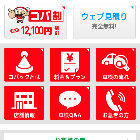
ウェブ見積り
12,100
完全無料!
円
コバックとは
料金＆プラン
車検の流れ
店舗情報
車検Q&A
お急ぎの方